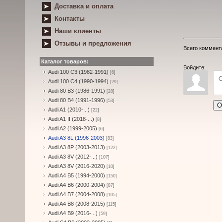
Доставка и оплата
Контакты
Наши клиенты
Отзывы и предложения
Всего коммент
Каталог товаров:
Войдите:
Audi 100 C3 (1982-1991)
[6]
Audi 100 C4 (1990-1994)
[29]
Audi 80 B3 (1986-1991)
[28]
Audi 80 B4 (1991-1996)
[53]
О
Audi A1 (2010-...)
[22]
Audi A1 II (2018-...)
[8]
Audi A2 (1999-2005)
[6]
Audi A3 8L (1996-2003)
[83]
Audi A3 8P (2003-2013)
[122]
Audi A3 8V (2012-...)
[107]
Audi A3 8V (2016-2020)
[10]
Audi A4 B5 (1994-2000)
[150]
Audi A4 B6 (2000-2004)
[87]
Audi A4 B7 (2004-2008)
[105]
Audi A4 B8 (2008-2015)
[115]
Audi A4 B9 (2016-...)
[59]