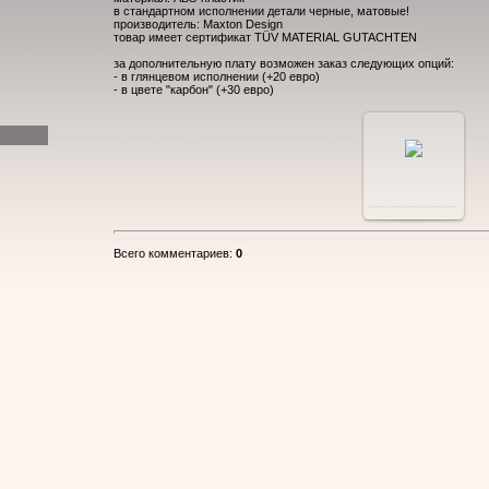
в стандартном исполнении детали черные, матовые!
производитель: Maxton Design
товар имеет сертификат TÜV MATERIAL GUTACHTEN
за дополнительную плату возможен заказ следующих опций:
- в глянцевом исполнении (+20 евро)
- в цвете "карбон" (+30 евро)
В
реальном
Всего комментариев
:
0
размере
1000x600
/
64.1Kb