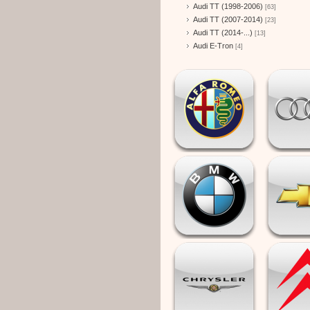
Audi TT (1998-2006)
[63]
Audi TT (2007-2014)
[23]
Audi TT (2014-...)
[13]
Audi E-Tron
[4]