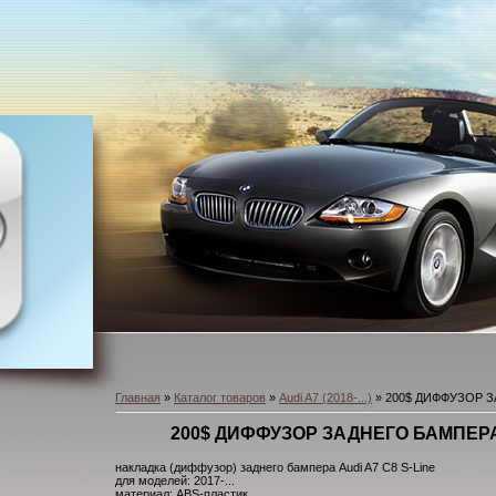
Главная
»
Каталог товаров
»
Audi A7 (2018-...)
» 200$ ДИФФУЗОР З
200$ ДИФФУЗОР ЗАДНЕГО БАМПЕРА 
накладка (диффузор) заднего бампера Audi A7 C8 S-Line
для моделей: 2017-...
материал: ABS-пластик