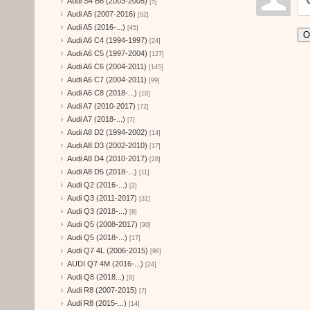
Audi S4 B6 (2003-2005)
[5]
Audi A5 (2007-2016)
[92]
Audi A5 (2016-...)
[45]
О
Audi A6 C4 (1994-1997)
[24]
Audi A6 C5 (1997-2004)
[127]
Audi A6 C6 (2004-2011)
[145]
Audi A6 C7 (2004-2011)
[99]
Audi A6 C8 (2018-...)
[18]
Audi A7 (2010-2017)
[72]
Audi A7 (2018-...)
[7]
Audi A8 D2 (1994-2002)
[14]
Audi A8 D3 (2002-2010)
[17]
Audi A8 D4 (2010-2017)
[28]
Audi A8 D5 (2018-...)
[11]
Audi Q2 (2016-...)
[2]
Audi Q3 (2011-2017)
[31]
Audi Q3 (2018-...)
[8]
Audi Q5 (2008-2017)
[90]
Audi Q5 (2018-...)
[17]
Audi Q7 4L (2006-2015)
[96]
AUDI Q7 4M (2016-...)
[24]
Audi Q8 (2018...)
[8]
Audi R8 (2007-2015)
[7]
Audi R8 (2015-...)
[14]