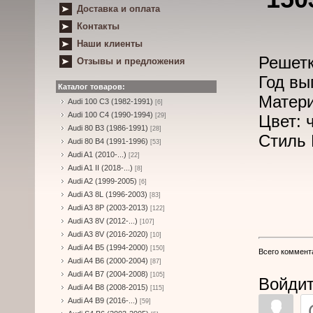
Доставка и оплата
Контакты
Наши клиенты
Решетк
Отзывы и предложения
Год вы
Каталог товаров:
Матери
Audi 100 C3 (1982-1991)
[6]
Audi 100 C4 (1990-1994)
[29]
Цвет: 
Audi 80 B3 (1986-1991)
[28]
Стиль
Audi 80 B4 (1991-1996)
[53]
Audi A1 (2010-...)
[22]
Audi A1 II (2018-...)
[8]
Audi A2 (1999-2005)
[6]
Audi A3 8L (1996-2003)
[83]
Audi A3 8P (2003-2013)
[122]
Audi A3 8V (2012-...)
[107]
Audi A3 8V (2016-2020)
[10]
Audi A4 B5 (1994-2000)
[150]
Всего коммент
Audi A4 B6 (2000-2004)
[87]
Audi A4 B7 (2004-2008)
[105]
Войдит
Audi A4 B8 (2008-2015)
[115]
Audi A4 B9 (2016-...)
[59]