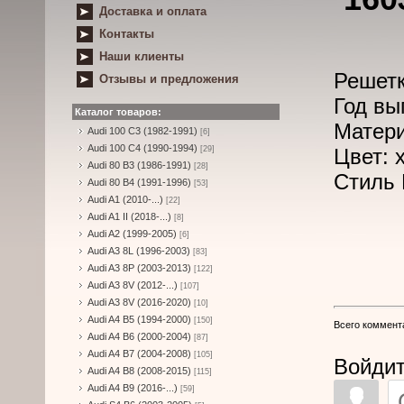
Доставка и оплата
Контакты
Наши клиенты
Решетк
Отзывы и предложения
Год вы
Каталог товаров:
Матери
Audi 100 C3 (1982-1991)
[6]
Audi 100 C4 (1990-1994)
[29]
Цвет: 
Audi 80 B3 (1986-1991)
[28]
Стиль
Audi 80 B4 (1991-1996)
[53]
Audi A1 (2010-...)
[22]
Audi A1 II (2018-...)
[8]
Audi A2 (1999-2005)
[6]
Audi A3 8L (1996-2003)
[83]
Audi A3 8P (2003-2013)
[122]
Audi A3 8V (2012-...)
[107]
Audi A3 8V (2016-2020)
[10]
Audi A4 B5 (1994-2000)
[150]
Всего коммент
Audi A4 B6 (2000-2004)
[87]
Audi A4 B7 (2004-2008)
[105]
Войдит
Audi A4 B8 (2008-2015)
[115]
Audi A4 B9 (2016-...)
[59]